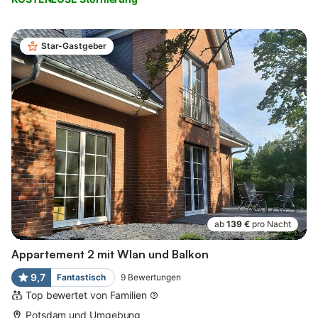
Star-Gastgeber
ab
139 €
pro Nacht
Appartement 2 mit Wlan und Balkon
9,7
Fantastisch
9
Bewertungen
Top bewertet von Familien
Potsdam und Umgebung