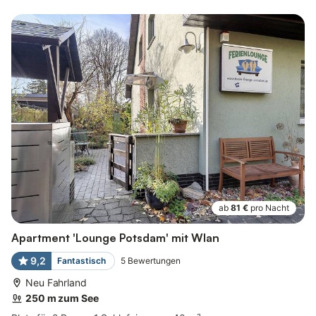
ab
81 €
pro Nacht
Apartment 'Lounge Potsdam' mit Wlan
9,2
Fantastisch
5
Bewertungen
Neu Fahrland
250 m zum See