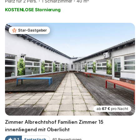
Platz für 2 Pers.
1 Schlafzimmer
40 m²
KOSTENLOSE Stornierung
Star-Gastgeber
ab
67 €
pro Nacht
Zimmer Albrechtshof Familien Zimmer 15
innenliegend mit Oberlicht
9,1
Fantastisch
60
Bewertungen