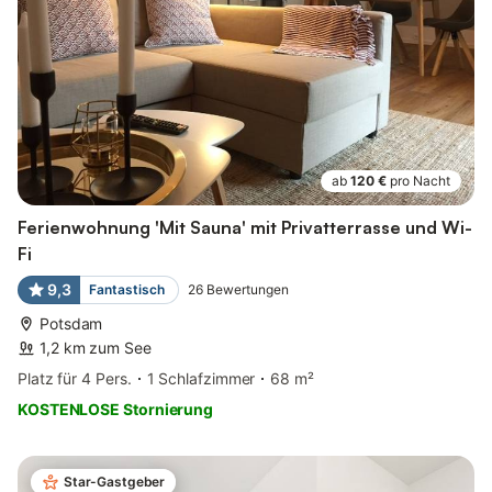
ab
120 €
pro Nacht
Ferienwohnung 'Mit Sauna' mit Privatterrasse und Wi-
Fi
9,3
Fantastisch
26
Bewertungen
Potsdam
1,2 km zum See
Platz für 4 Pers.
1 Schlafzimmer
68 m²
KOSTENLOSE Stornierung
Star-Gastgeber