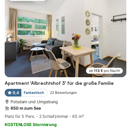
ab
113 €
pro Nacht
Apartment 'Albrechtshof 3' für die große Familie
9,4
Fantastisch
22
Bewertungen
Potsdam und Umgebung
650 m zum See
Platz für 5 Pers.
2 Schlafzimmer
65 m²
KOSTENLOSE Stornierung