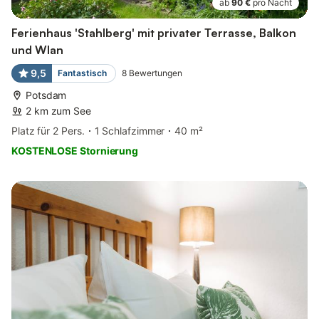
ab
90 €
pro Nacht
Ferienhaus 'Stahlberg' mit privater Terrasse, Balkon
und Wlan
9,5
Fantastisch
8
Bewertungen
Potsdam
2 km zum See
Platz für 2 Pers.
1 Schlafzimmer
40 m²
KOSTENLOSE Stornierung