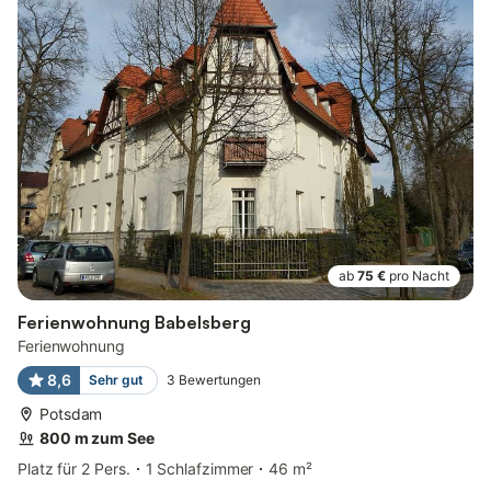
ab
75 €
pro Nacht
Ferienwohnung Babelsberg
Ferienwohnung
8,6
Sehr gut
3
Bewertungen
Potsdam
800 m zum See
Platz für 2 Pers.
1 Schlafzimmer
46 m²